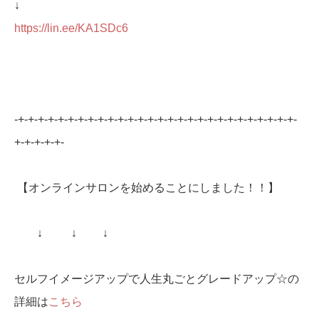
↓
https://lin.ee/KA1SDc6
-+-+-+-+-+-+-+-+-+-+-+-+-+-+-+-+-+-+-+-+-+-+-+-+-+-+-+-+-
+-+-+-+-+-
【オンラインサロンを始めることにしました！！】
↓ ↓ ↓
セルフイメージアップで人生丸ごとグレードアップ☆の
詳細は
こちら