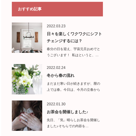
おすすめ記事
2022.03.23
日々を楽しくワクワクにシフト
チェンジするには？
春分の日を迎え、宇宙元旦おめでと
うございます！ 私はというと、…
2022.02.24
冬から春の流れ
まだまだ寒い日が続きますが、暦の
上では春。今日は、今月の立春から
来月の春分の…
2022.01.30
お茶会を開催しました♪
先日、「気」晴らしお茶会を開催し
ました♪そちらでの内容を…