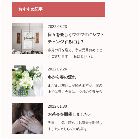
おすすめ記事
2022.03.23
日々を楽しくワクワクにシフト
チェンジするには？
春分の日を迎え、宇宙元旦おめでと
うございます！ 私はというと、…
2022.02.24
冬から春の流れ
まだまだ寒い日が続きますが、暦の
上では春。今日は、今月の立春から
来月の春分の…
2022.01.30
お茶会を開催しました♪
先日、「気」晴らしお茶会を開催し
ました♪そちらでの内容を…