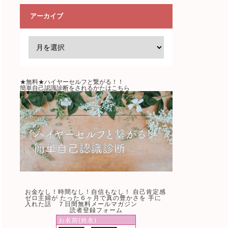
アーカイブ
★無料★ハイヤーセルフと繋がる！！
簡単自己認識診断をされるかたはこちら
お金なし！時間なし！自信もなし！ 自己肯定感
ゼロ主婦が たった６ヶ月で真の豊かさを 手に
入れた話 ７日間無料メールマガジン
読者登録フォーム
お名前(姓名)