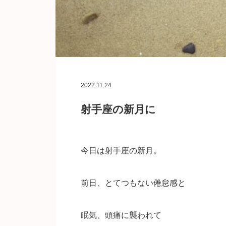
2022.11.24
射手座の新月に
今日は射手座の新月。
前日、とてつもない倦怠感と
眠気、頭痛に襲われて