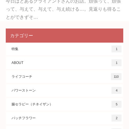
今日はとあるクライアントさんのお話。頑張って、頑張
って、与えて、与えて、与え続ける…。見返りも得るこ
とができずそ…
カテゴリー
特集
1
ABOUT
1
ライフコーチ
110
パワーストーン
4
腸セラピー（チネイザン）
5
バッチフラワー
2